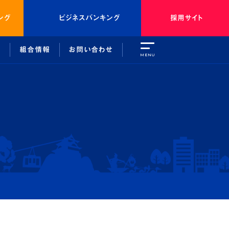
ング
ビジネスバンキング
採用サイト
引
組合情報
お問い合わせ
MENU
種態勢
介
取引を安全にご利用いただくために
外部関連機関等のご紹介
よくあるご質問
組合情報
トバンキング
しょうしんについて
ンキング
中期経営計画
ト
総代会について
のご利用について
しょうしんクラブ
問
法令等遵守に係る各種態勢
外部関連機関等のご紹介