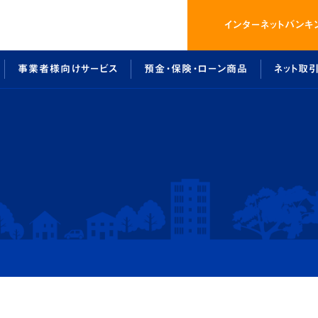
インター
ネットバンキ
事業者様向けサービス
預金・保険・ローン商品
ネット取
画
スバンキングのご利用案内
太陽光発電事業参入サポート
預金・保険商品
総代会について
ローン商品
しょうしんクラブ
でんさいネットのご利用案内
介護事業経営サポート
ローンシミュレーション
法令等遵守に係る各
事例紹
ネット
預金・保険・ローン商品
ネット取引
ート
ローン商品
インターネッ
ローンシミュレーション
ビジネスバ
預金・保険商品
でんさいネッ
ネット取引
よくあるご質