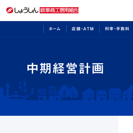
ホーム
店舗・ATM
利率・手数料
インターネットバンキングのご利用案内
しょうしんについて
中期経営計
ビジネ
店舗・ATM
事業者様向けサービス
中期経営計画
太陽光発電事業参入サポ
利率・手数料
介護事業経営サポート
採用情報
事例紹介