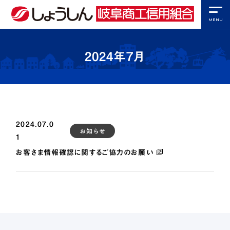
MENU
2024年7月
店舗・ATM
利率・手数料
採用情報
2024.07.0
事業者様向けサービス
お知らせ
1
預金・保険・ローン商品
お客さま情報確認に関するご協力のお願い
ネット取引
組合情報