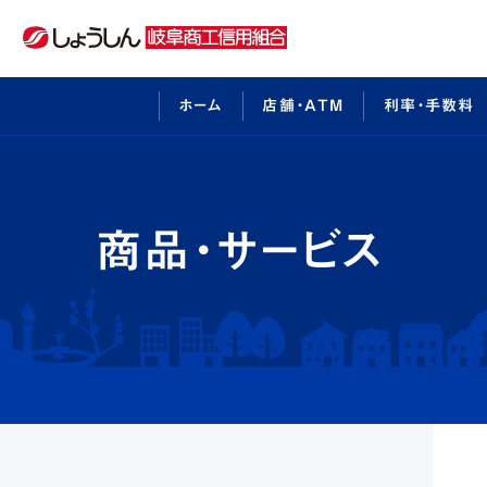
ホーム
店舗・ATM
利率・手数料
インターネットバンキングのご利用案内
しょうしんについて
中期経営計
ビジネ
店舗・ATM
事業者様向けサービス
商品・サービス
太陽光発電事業参入サポ
利率・手数料
介護事業経営サポート
採用情報
事例紹介