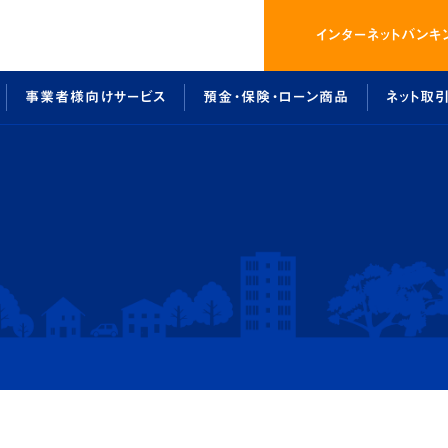
インター
ネットバンキ
事業者様向けサービス
預金・保険・ローン商品
ネット取
画
スバンキングのご利用案内
太陽光発電事業参入サポート
預金・保険商品
総代会について
ローン商品
しょうしんクラブ
でんさいネットのご利用案内
介護事業経営サポート
ローンシミュレーション
法令等遵守に係る各
事例紹
ネット
預金・保険・ローン商品
ネット取引
ート
ローン商品
インターネッ
ローンシミュレーション
ビジネスバ
預金・保険商品
でんさいネッ
ネット取引
よくあるご質