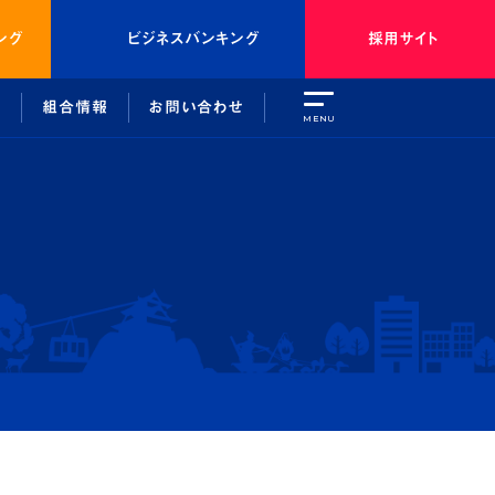
ング
ビジネスバンキング
採用サイト
引
組合情報
お問い合わせ
MENU
種態勢
介
取引を安全にご利用いただくために
外部関連機関等のご紹介
よくあるご質問
組合情報
トバンキング
しょうしんについて
ンキング
中期経営計画
ト
総代会について
のご利用について
しょうしんクラブ
問
法令等遵守に係る各種態勢
外部関連機関等のご紹介