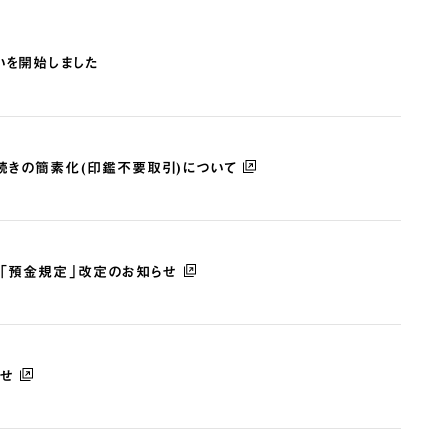
いを開始しました
問い合わせ
各種規定
新着情報
電子公告
続きの簡素化(印鑑不要取引)について
び「預金規定」改定のお知らせ
らせ