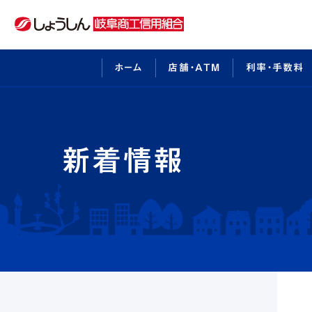
ホーム
店舗・ATM
利率・手数料
インターネットバンキングのご利用案内
しょうしんについて
中期経営計
ビジネ
店舗・ATM
事業者様向けサービス
新着情報
太陽光発電事業参入サポ
利率・手数料
介護事業経営サポート
採用情報
事例紹介