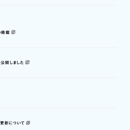
」の掲載
を公開しました
の更新について