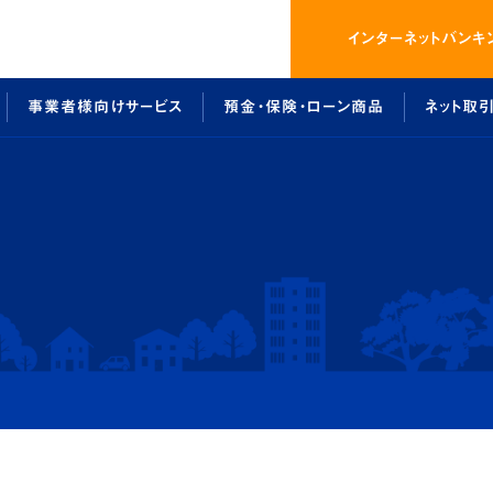
インター
ネットバンキ
事業者様向けサービス
預金・保険・ローン商品
ネット取
画
スバンキングのご利用案内
太陽光発電事業参入サポート
預金・保険商品
総代会について
ローン商品
しょうしんクラブ
でんさいネットのご利用案内
介護事業経営サポート
ローンシミュレーション
法令等遵守に係る各
事例紹
ネット
預金・保険・ローン商品
ネット取引
ート
ローン商品
インターネッ
ローンシミュレーション
ビジネスバ
預金・保険商品
でんさいネッ
ネット取引
よくあるご質