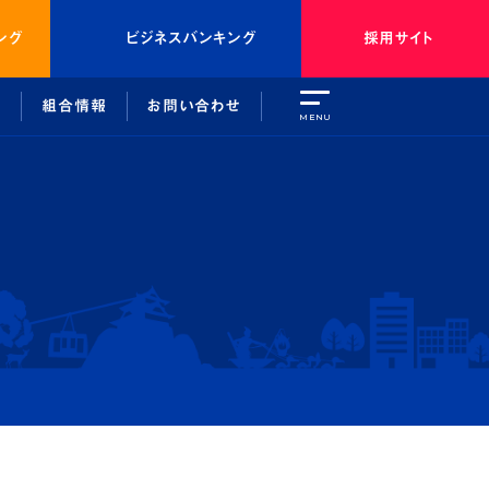
ング
ビジネスバンキング
採用サイト
引
組合情報
お問い合わせ
MENU
種態勢
介
取引を安全にご利用いただくために
外部関連機関等のご紹介
よくあるご質問
組合情報
トバンキング
しょうしんについて
ンキング
中期経営計画
ト
総代会について
のご利用について
しょうしんクラブ
問
法令等遵守に係る各種態勢
外部関連機関等のご紹介