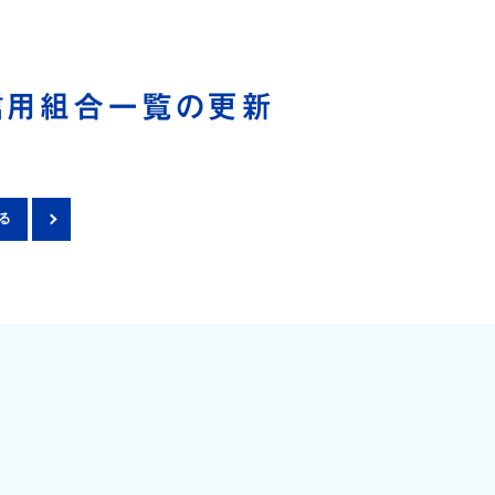
問い合わせ
各種規定
新着情報
電子公告
信用組合一覧の更新
る